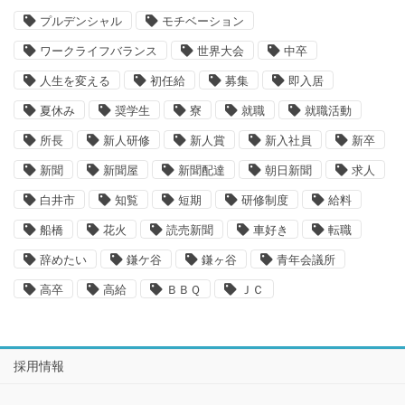
プルデンシャル
モチベーション
ワークライフバランス
世界大会
中卒
人生を変える
初任給
募集
即入居
夏休み
奨学生
寮
就職
就職活動
所長
新人研修
新人賞
新入社員
新卒
新聞
新聞屋
新聞配達
朝日新聞
求人
白井市
知覧
短期
研修制度
給料
船橋
花火
読売新聞
車好き
転職
辞めたい
鎌ケ谷
鎌ヶ谷
青年会議所
高卒
高給
ＢＢＱ
ＪＣ
採用情報