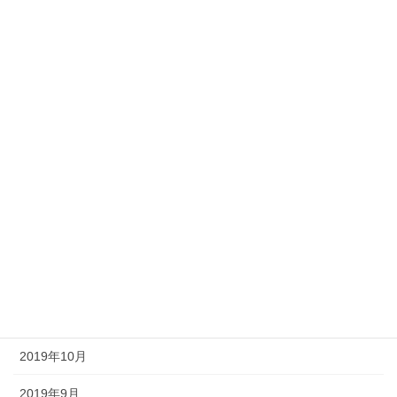
同期との差、新聞がひらく
新聞購読が子供の投資に
謹賀新年（朝日山部屋）
キャッシュレス
アーカイブ
2020年2月
2020年1月
2019年12月
2019年11月
2019年10月
2019年9月